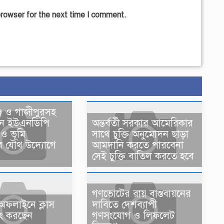
browser for the next time I comment.
্জ ও গাজীপুরসহ
্থানে ইউএনডিপি
অন্তর্বর্তী সরকার আমেরিকার
ও ভূমি
সাথে চুক্তি অনুমোদন ছাড়া
য়ের যৌথ উদ্যোগে
আমদানি করতে পারবেনা
সেই চুক্তি বাতিল করতে হবে
গণভোটের রায় বাস্তবায়নের
ফলাইনে ক্লাস
দাবিতে দেশব্যাপী
ফিং করছেন
গণসংযোগ ও লিফলেট