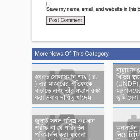
Save my name, email, and website in this 
More News Of This Category
নারায়ণগঞ
হযরত সোলায়মান শাহ ( র:
বিভিন্ন স
) এর মাজারের ঐতিহ্যকে
(UNDP) 
বাঁচাতে এবং তাঁর সম্মান রক্ষা
মন্ত্রণাল
করা সবার দায়িত্ব খাদেম
ভূমি সেবা
জুলাই সনদ পবিত্র কুরআন
শরীফ না যে পরিবর্তন
অনলাইন অ
পরিমার্জন করা যাবেনা-
নিয়ে ব্রি