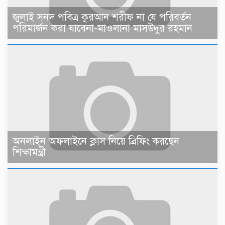
জুলাই সনদ পবিত্র কুরআন শরীফ না যে পরিবর্তন
পরিমার্জন করা যাবেনা-মাওলানা মাসউদুর রহমান
অনলাইন অফলাইনে ক্লাস নিয়ে ব্রিফিং করছেন
শিক্ষামন্ত্রী