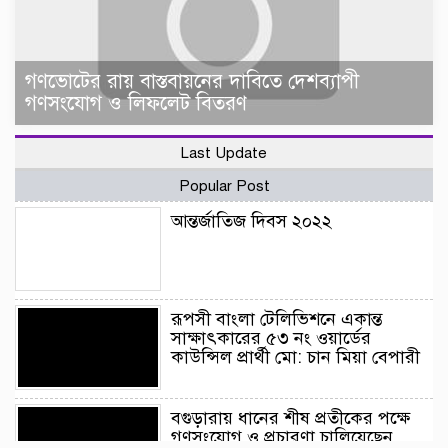
গণভোটের রায় বাস্তবায়নের দাবিতে দেশব্যাপী
গণসংযোগ ও লিফলেট বিতরণ
Last Update
Popular Post
আন্তর্জাতিজ দিবস ২০২২
রূপসী বাংলা টেলিভিশনে একান্ত
সাক্ষাৎকারের ৫৩ নং ওয়ার্ডের
কাউন্সিল প্রার্থী মো: চান মিয়া বেপারী
বগুড়ারায় ধানের শীষ প্রতীকের পক্ষে
গণসংযোগ ও প্রচারণা চালিয়েছেন