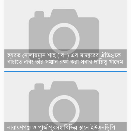
হযরত সোলায়মান শাহ ( র: ) এর মাজারের ঐতিহ্যকে
বাঁচাতে এবং তাঁর সম্মান রক্ষা করা সবার দায়িত্ব খাদেম
নারায়ণগঞ্জ ও গাজীপুরসহ বিভিন্ন স্থানে ইউএনডিপি