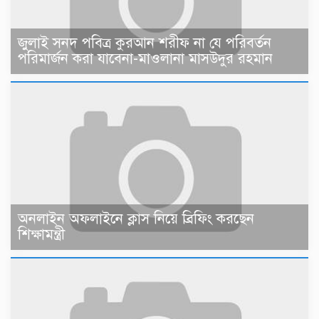
জুলাই সনদ পবিত্র কুরআন শরীফ না যে পরিবর্তন
পরিমার্জন করা যাবেনা-মাওলানা মাসউদুর রহমান
অনলাইন অফলাইনে ক্লাস নিয়ে ব্রিফিং করছেন
শিক্ষামন্ত্রী