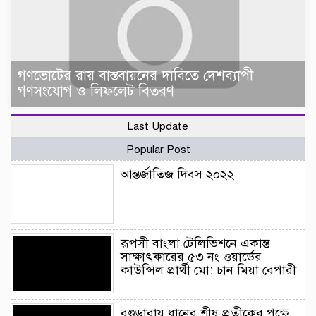
গণভোটের রায় বাস্তবায়নের দাবিতে দেশব্যাপী
গণসংযোগ ও লিফলেট বিতরণ
Last Update
Popular Post
আন্তর্জাতিজ দিবস ২০২২
রূপসী বাংলা টেলিভিশনে একান্ত
সাক্ষাৎকারের ৫৩ নং ওয়ার্ডের
কাউন্সিল প্রার্থী মো: চান মিয়া বেপারী
বগুড়ারায় ধানের শীষ প্রতীকের পক্ষে