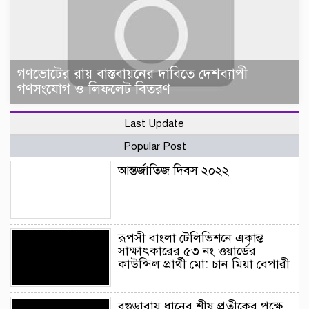
গণভোটের রায় বাস্তবায়নের দাবিতে দেশব্যাপী
গণসংযোগ ও লিফলেট বিতরণ
Last Update
Popular Post
আন্তর্জাতিজ দিবস ২০২২
রূপসী বাংলা টেলিভিশনে একান্ত
সাক্ষাৎকারের ৫৩ নং ওয়ার্ডের
কাউন্সিল প্রার্থী মো: চান মিয়া বেপারী
বগুড়ারায় ধানের শীষ প্রতীকের পক্ষে