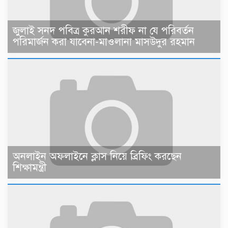
জুলাই সনদ পবিত্র কুরআন শরীফ না যে পরিবর্তন
পরিমার্জন করা যাবেনা-মাওলানা মাসউদুর রহমান
অনলাইন অফলাইনে ক্লাস নিয়ে ব্রিফিং করছেন
শিক্ষামন্ত্রী